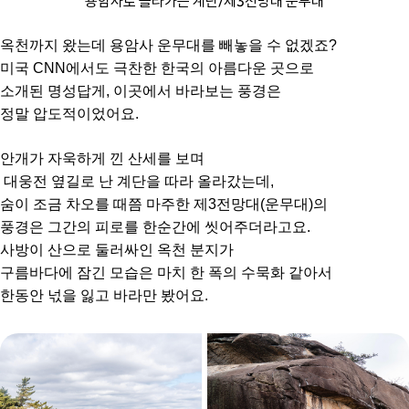
용암사로 올라가는 계단/제3전망대 운무대
옥천까지 왔는데 용암사 운무대를 빼놓을 수 없겠죠?
미국 CNN에서도 극찬한 한국의 아름다운 곳으로
소개된 명성답게, 이곳에서 바라보는 풍경은
정말 압도적이었어요.
안개가 자욱하게 낀 산세를 보며
대웅전 옆길로 난 계단을 따라 올라갔는데,
숨이 조금 차오를 때쯤 마주한 제3전망대(운무대)의
풍경은 그간의 피로를 한순간에 씻어주더라고요.
사방이 산으로 둘러싸인 옥천 분지가
구름바다에 잠긴 모습은 마치 한 폭의 수묵화 같아서
한동안 넋을 잃고 바라만 봤어요.