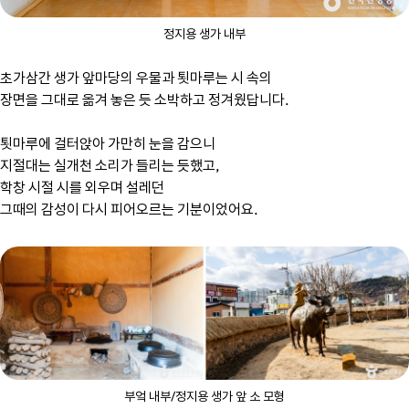
정지용 생가 내부
초가삼간 생가 앞마당의 우물과 툇마루는 시 속의
장면을 그대로 옮겨 놓은 듯 소박하고 정겨웠답니다.
툇마루에 걸터앉아 가만히 눈을 감으니
지절대는 실개천 소리가 들리는 듯했고,
학창 시절 시를 외우며 설레던
그때의 감성이 다시 피어오르는 기분이었어요.
부엌 내부/정지용 생가 앞 소 모형