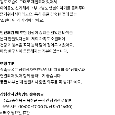
갱도 모습이 그대로 재현되어 있어서
아이들도 신기해하고 부모님도 옛날이야기를 들려주며
즐거워하시더라고요. 특히 동굴 깊숙한 곳에 있는
'소원바위'가 기억에 남아요.
임진왜란 때 조헌 선생이 승리를 빌었던 바위를
본떠 만들었다는데, 저희 가족도 소원패에
건강과 행복을 꾹꾹 눌러 담아 걸어두고 왔어요.
마음 한구석이 든든해지는 기분이었습니다.
여행 TIP
숲속동굴은 장령산자연휴양림 내 ‘치유의 숲’ 산책로와
연결되어 있어 함께 둘러보기 좋습니다.
동굴 내부는 꽤 쌀쌀하니 얇은 외투를 꼭 챙겨가세요.
장령산자연휴양림 숲속동굴
- 주소: 충청북도 옥천군 군서면 장령산로 519
- 운영 시간: 10:00~17:00 (입장 마감 16:30)
※ 매주 월요일 휴관