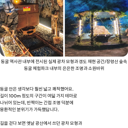
동굴 역사관 내부에 전시된 실제 광차 모형과 갱도 재현 공간/장령산 숲속
동굴 체험파크 내부의 은은한 조명과 소원바위
동굴 안은 생각보다 훨씬 넓고 쾌적했어요.
길이 100m 정도의 구간이 여덟 가지 테마로
나뉘어 있는데, 반짝이는 간접 조명 덕분에
몽환적인 분위기가 가득했답니다.
길을 걷다 보면 옛날 광산에서 쓰던 광차 모형과