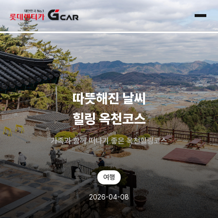
skip navigation
전체
따뜻해진 날씨
힐링 옥천코스
가족과 함께 떠나기 좋은 옥천힐링코스
여행
2026-04-08