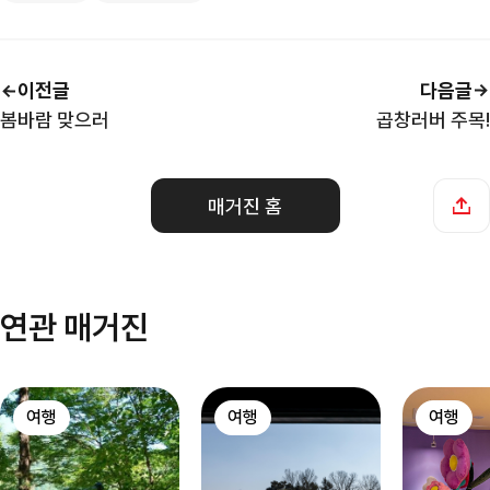
이전글
다음글
봄바람 맞으러
곱창러버 주목!
매거진 홈
연관 매거진
여행
여행
여행