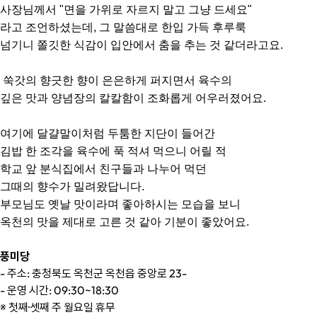
사장님께서 "면을 가위로 자르지 말고 그냥 드세요"
라고 조언하셨는데, 그 말씀대로 한입 가득 후루룩
넘기니 쫄깃한 식감이 입안에서 춤을 추는 것 같더라고요.
쑥갓의 향긋한 향이 은은하게 퍼지면서 육수의
깊은 맛과 양념장의 칼칼함이 조화롭게 어우러졌어요.
여기에 달걀말이처럼 두툼한 지단이 들어간
김밥 한 조각을 육수에 푹 적셔 먹으니 어릴 적
학교 앞 분식집에서 친구들과 나누어 먹던
그때의 향수가 밀려왔답니다.
부모님도 옛날 맛이라며 좋아하시는 모습을 보니
옥천의 맛을 제대로 고른 것 같아 기분이 좋았어요.
풍미당
- 주소: 충청북도 옥천군 옥천읍 중앙로 23-
- 운영 시간: 09:30~18:30
※ 첫째·셋째 주 월요일 휴무