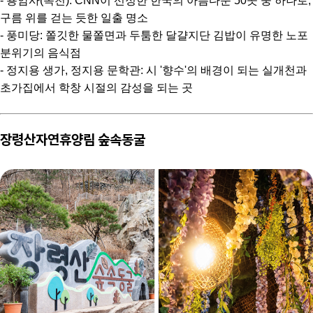
- 용암사(옥천): CNN이 선정한 한국의 아름다운 50곳 중 하나로,
구름 위를 걷는 듯한 일출 명소
- 풍미당: 쫄깃한 물쫄면과 두툼한 달걀지단 김밥이 유명한 노포
분위기의 음식점
- 정지용 생가, 정지용 문학관: 시 '향수'의 배경이 되는 실개천과
초가집에서 학창 시절의 감성을 되는 곳
장령산자연휴양림 숲속동굴