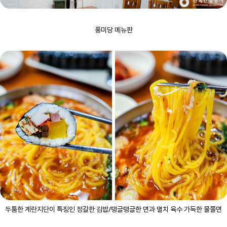
풍미당 메뉴판
두툼한 계란지단이 특징인 정갈한 김밥/탱글탱글한 면과 멸치 육수 가득한 물쫄면