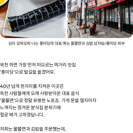
김이 모락모락 나는 풍미당의 대표 메뉴 물쫄면과 김밥 상차림/풍미당 외부
옥천 하면 가장 먼저 떠오르는 먹거리 맛집
'풍미당'으로 발길을 옮겼어요.
40년 넘게 한자리를 지켜온 이곳은
옥천 사람들에게 오래 사랑받아온 대표 음식
'물쫄면'으로 정말 유명한 노포죠. 가게 문을 열자마자
느껴지는 정겨운 분식집 분위기에
절로 배가 고파졌답니다.
저희는 물쫄면과 김밥을 주문했는데,