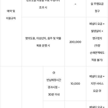
편도핫딜 차종별 무료 주행거리
-
실 주행요금
초과 시
예약 및
청구
이용규칙
페널티 요금 +
발생실비 +
명의도용, 미성년자, 음주 및 약물
영구정지
200,000
복용 운행 시
(차량
손해면책제도
적용 불가)
①
페널티 요금 +
반납예정시간
10,000
지연 서비스
경과시점 ~
요금 ①
30분 이내
페널티 요금 +