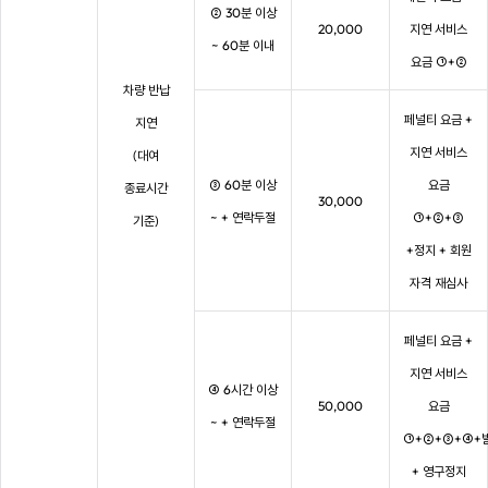
② 30분 이상
20,000
지연 서비스
~ 60분 이내
요금 ①+②
차량 반납
페널티 요금 +
지연
지연 서비스
(대여
③ 60분 이상
요금
종료시간
30,000
~ + 연락두절
①+②+③
기준)
+정지 + 회원
자격 재심사
페널티 요금 +
지연 서비스
④ 6시간 이상
50,000
요금
~ + 연락두절
①+②+③+④+
+ 영구정지