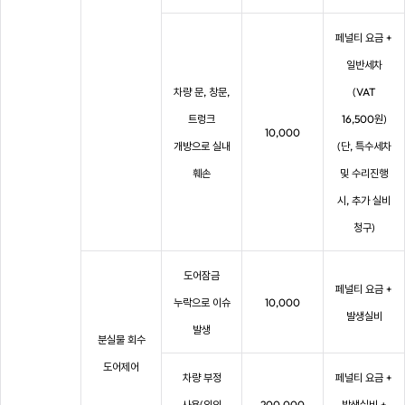
페널티 요금 +
일반세차
차량 문, 창문,
(VAT
트렁크
16,500원)
10,000
개방으로 실내
(단, 특수세차
훼손
및 수리진행
시, 추가 실비
청구)
도어잠금
페널티 요금 +
누락으로 이슈
10,000
발생실비
발생
분실물 회수
도어제어
차량 부정
페널티 요금 +
사용(임의
200,000
발생실비 +