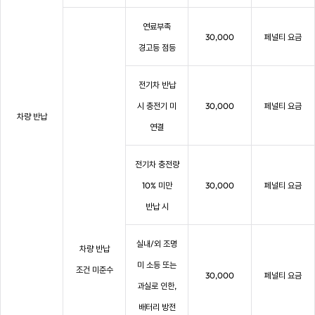
연료부족
30,000
페널티 요금
경고등 점등
전기차 반납
시 충전기 미
30,000
페널티 요금
차량 반납
연결
전기차 충전량
10% 미만
30,000
페널티 요금
반납 시
실내/외 조명
차량 반납
미 소등 또는
조건 미준수
30,000
페널티 요금
과실로 인한,
배터리 방전