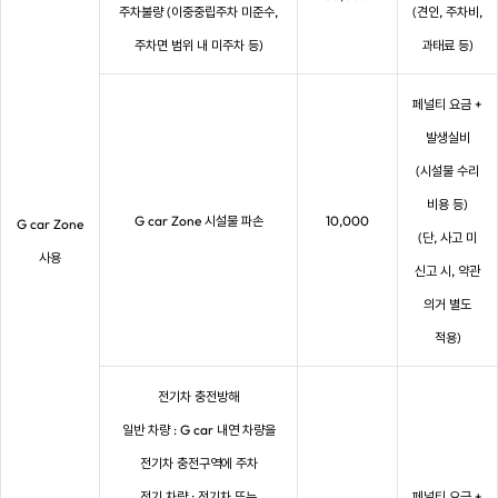
주차불량 (이중중립주차 미준수,
(견인, 주차비,
주차면 범위 내 미주차 등)
과태료 등)
페널티 요금 +
발생실비
(시설물 수리
비용 등)
G car Zone 시설물 파손
10,000
G car Zone
(단, 사고 미
사용
신고 시, 약관
의거 별도
적용)
전기차 충전방해
일반 차량 : G car 내연 차량을
전기차 충전구역에 주차
전기 차량 : 전기차 또는
페널티 요금 +