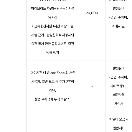
하이브리드 차량을 완속충전시설
발생실비
20,000
14시간
(견인, 주차비,
/ 급속충전시설 1시간 이상 이용
과태료 등)
시행 근거 : 환경친화적 자동차의
요건 등에 관한 규정 제6조. 충전
방해 행위
발생실비
대여기간 내 G car Zone 외 개인
(견인, 주차비,
사유지, 일반 도로 등 주차구역이
-
과태료 등) +
아닌,
회원자격
불법 주차 3회 누적 적발 시
재심사
페널티 요금 +
일반세차