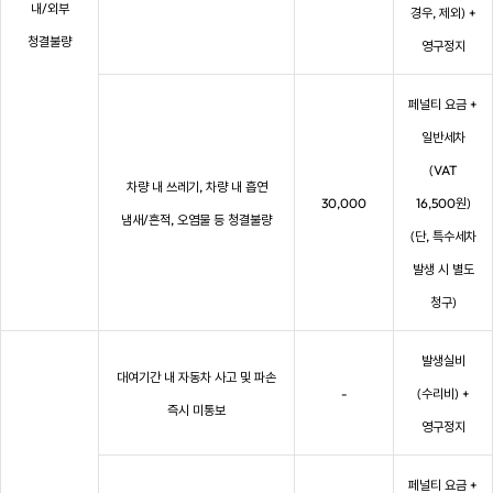
내/외부
경우, 제외) +
청결불량
영구정지
페널티 요금 +
일반세차
(VAT
차량 내 쓰레기, 차량 내 흡연
30,000
16,500원)
냄새/흔적, 오염물 등 청결불량
(단, 특수세차
발생 시 별도
청구)
발생실비
대여기간 내 자동차 사고 및 파손
-
(수리비) +
즉시 미통보
영구정지
페널티 요금 +