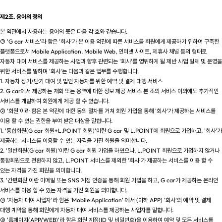
제2조. 용어의 정의
본 약관에서 사용하는 용어의 뜻은 다음 각 호와 같습니다.
① 'G car 서비스'라 함은 '회사'가 본 이용 약관에 따른 서비스를 회원에게 제공하기 위하여 구축한
플랫폼으로서 Mobile Application, Mobile Web, 인터넷 사이트, 제휴사 채널 등의 형태로
자동차 대여 서비스를 제공하는 사업과 향후 관련되는 '회사'를 영위하게 될 제반 사업 일체 및 운영을
위한 서비스를 말하며 '회사'는 다음과 같은 업무를 수행합니다.
1. 자동차 장기/단기 대여 및 법인 자동차를 위한 예약 및 결제 대행 서비스
2. G car에서 제공하는 재화 또는 용역에 대한 정보 제공 서비스 본 조의 서비스 이외에도 추가적인
서비스를 개발하여 회원에게 제공 할 수 있습니다.
② '회원'이라 함은 본 약관에 대한 동의 절차를 거쳐 회원 가입을 통해 '회사'가 제공하는 서비스를
이용 할 수 있는 권한을 부여 받은 대상을 말합니다.
1. '통합회원(G car 회원+L.POINT 회원)'이란 G car 및 L.POINT에 회원으로 가입하고, '회사'가
제공하는 서비스를 이용할 수 있는 자격을 가진 회원을 의미합니다.
2. '일반회원(G car 회원)'이란 G car 회원 가입을 하였으나, L.POINT 회원으로 가입하지 않거나
통합회원으로 전환하지 않고, L.POINT 서비스를 제외한 '회사'가 제공하는 서비스를 이용 할 수
있는 자격을 가진 회원을 의미합니다.
3. '간편회원'이란 이메일 또는 SNS 계정 인증을 통해 회원 가입을 하고, G car가 제공하는 온라인
서비스를 이용 할 수 있는 자격을 가진 회원을 의미합니다.
③ '자동차 대여 사업자'라 함은 'Mobile Application' 에서 (이하 APP) '회사'의 예약 및 결제
대행 계약을 통해 회원에게 자동차 대여 서비스를 제공하는 사업자를 말합니다.
④ '홈페이지(APP/WEB)'라 함은 회원 계정(ID 및 비밀번호)을 이용하여 예약 및 모든 서비스를