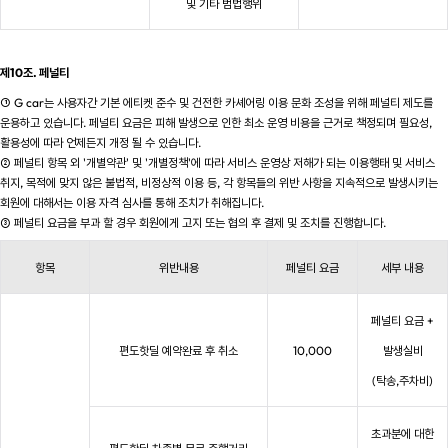
및 기타 범법행위
제10조. 페널티
① G car는 사용자간 기본 에티켓 준수 및 건전한 카셰어링 이용 문화 조성을 위해 페널티 제도를
운용하고 있습니다. 페널티 요금은 피해 발생으로 인한 최소 운영 비용을 근거로 책정되며 필요성,
활용성에 따라 언제든지 개정 될 수 있습니다.
② 페널티 항목 외 '개별약관' 및 '개별정책'에 따라 서비스 운영상 저해가 되는 이용행태 및 서비스
취지, 목적에 맞지 않은 불법적, 비정상적 이용 등, 각 항목들의 위반 사항을 지속적으로 발생시키는
회원에 대해서는 이용 자격 심사를 통해 조치가 취해집니다.
③ 페널티 요금을 부과 할 경우 회원에게 고지 또는 협의 후 결제 및 조치를 진행합니다.
항목
위반내용
페널티 요금
세부 내용
페널티 요금 +
편도핫딜 예약완료 후 취소
10,000
발생실비
(탁송,주차비)
초과분에 대한