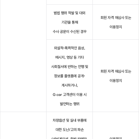
범법 행위 적발 및 대외
회원 자격 재심사 또는
기관을 통해
이용정지
수사 공문이 수신된 경우
외설적•폭력적인 음성,
메시지, 영상 등 기타
사회질서에 반하는 언행 및
회원 자격 재심사 또는
정보를 플랫폼에 공개•
이용정지
게시하거나,
G car 고객센터 이용 시
발언하는 행위
차량옵션 및 실내 부품에
대한 도난/고의 파손
(네비게이션, 후방 카메라,
이용정지