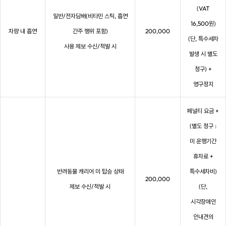
(VAT
일반/전자담배(비타민 스틱, 흡연
16,500원)
차량 내 흡연
간주 행위 포함)
200,000
(단, 특수세차
사용 제보 수신/적발 시
발생 시 별도
청구) +
영구정지
페널티 요금 +
(별도 청구 :
미 운행기간
휴차료 +
반려동물 캐리어 미 탑승 상태
특수세차비)
200,000
제보 수신/적발 시
(단,
시각장애인
안내견의