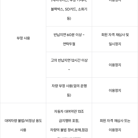
블랙박스, SD카드, 소화기
등)
반납지연 60분 이상 ~
회원 자격 재심사 및
부정 사용
연락두절
일시정지
고의 반납지연 12시간 이상
이용정지
~
차량 부정 사용(임의 운행
이용정지
등)
자동차 대여약관 13조
대여차량 불법/비정상 용도
금지행위 포함,
회원 자격 재심사 또는
사용
차량의 불법 정비,분해,점검
이용정지