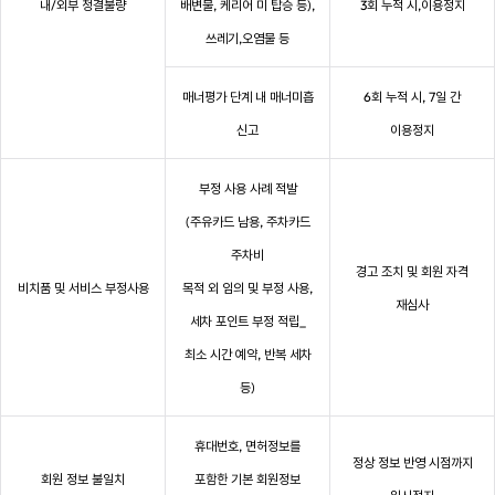
내/외부 청결불량
배변물, 케리어 미 탑승 등),
3회 누적 시,이용정지
쓰레기,오염물 등
매너평가 단계 내 매너미흡
6회 누적 시, 7일 간
신고
이용정지
부정 사용 사례 적발
(주유카드 남용, 주차카드
주차비
경고 조치 및 회원 자격
비치품 및 서비스 부정사용
목적 외 임의 및 부정 사용,
재심사
세차 포인트 부정 적립_
최소 시간 예약, 반복 세차
등)
휴대번호, 면허정보를
정상 정보 반영 시점까지
회원 정보 불일치
포함한 기본 회원정보