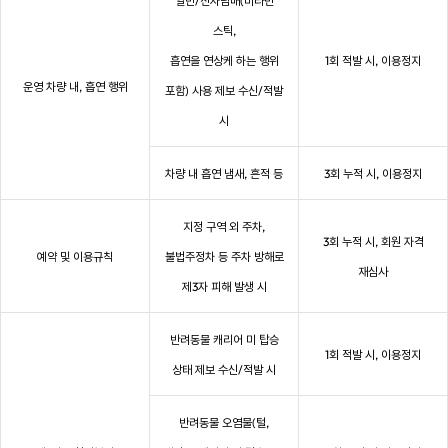
일반/전자담배(비타민
스틱,
흡연을 연상케 하는 행위
1회 적발 시, 이용정지
운영 차량 내, 흡연 행위
포함) 사용 제보 수신/적발
시
차량 내 흡연 냄새, 흔적 등
3회 누적 시, 이용정지
지정 구역 외 주차,
3회 누적 시, 회원 자격
예약 및 이용규칙
불법주정차 등 주차 방해로
재심사
제3자 피해 발생 시
반려동물 캐리어 미 탑승
1회 적발 시, 이용정지
상태 제보 수신/적발 시
반려동물 오염물(털,