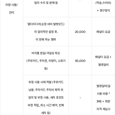
임의 수리 및 분해 등
(탁송,수리비)
차량 사용/
+ 영구정지
관리
멀티미디어(순정 네비 발렛모드)
의 임의적인 설정 후,
20,000
페널티 요금
미 원복 하는 행위
비치품 분실/과실성 파손
페널티 요금 +
(주유카드, 주차권, 차량키, 소화기
30,000
발생실비
등)
부정 사용 사례 적발 (주유카드
발생실비(실
남용, 주차카드 주차비 목적 외
사용 비용 *
임의 및 부정 사용, 세차 포인트
-
3배) + 회원
부정 적립_최소 시간 예약, 반복
자격 재심사
세차 등)