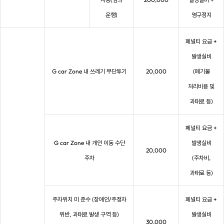
운행)
영구정지
페널티 요금 +
발생실비
G car Zone 내 쓰레기 무단투기
20,000
(폐기물
처리비용 및
과태료 등)
페널티 요금 +
G car Zone 내 개인 이동 수단
발생실비
20,000
주차
(주차비,
과태료 등)
주차위치 미 준수 (장애인/주정차
페널티 요금 +
위반, 과태료 발생 구역 등)
발생실비
30,000