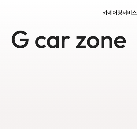
카셰어링
서비스
G car zone