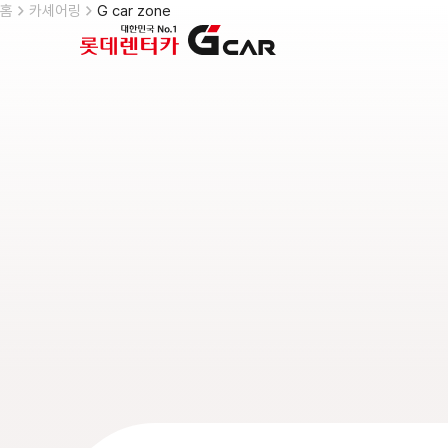
skip navigation
홈
카셰어링
G car zone