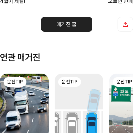
4월이 제철!
모르면 민폐
매거진 홈
연관 매거진
운전TIP
운전TIP
운전TIP