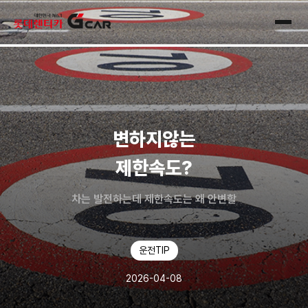
skip navigation
전체
변하지않는
제한속도?
차는 발전하는데 제한속도는 왜 안변할
운전TIP
2026-04-08