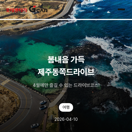
skip navigation
전체
봄내음 가득
제주동쪽드라이브
4월에만 즐길 수 있는 드라이브코스!
여행
2026-04-10