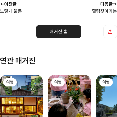
이전글
다음글
노랗게 물든
힐링찾아가는
매거진 홈
연관 매거진
여행
여행
여행