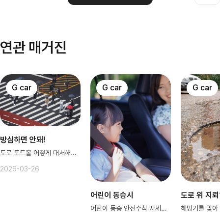
연관 매거진
G car
G car
G car
방심하면 안돼!
도로 포트홀 어떻게 대처해야할까?
2026-03-26
어린이 동승시
도로 위 지뢰
어린이 동승 안전수칙 자세히 알려주G