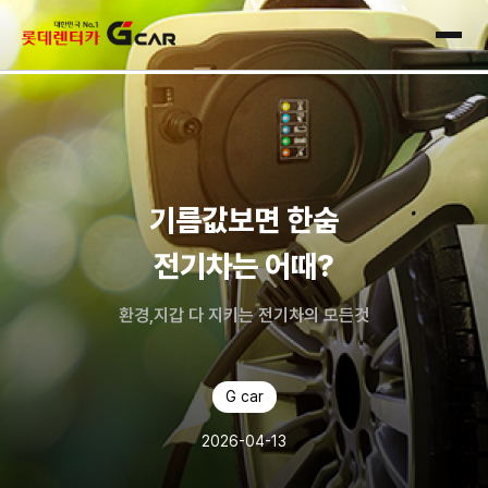
skip navigation
전체
기름값보면 한숨
전기차는 어때?
환경,지갑 다 지키는 전기차의 모든것
G car
2026-04-13