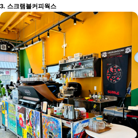
3. 스크램블커피웍스