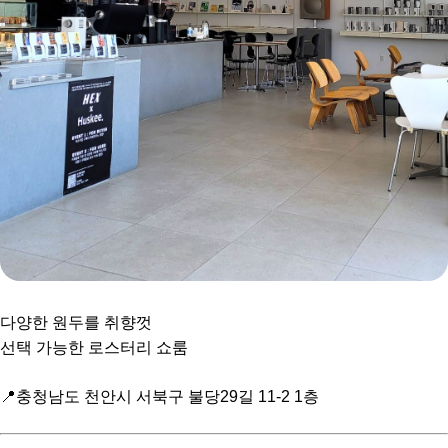
다양한 원두를 취향껏
선택 가능한 로스터리 쇼룸
📍충청남도 천안시 서북구 불당29길 11-2 1층