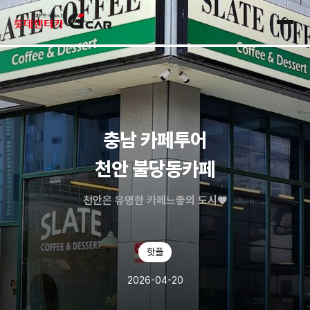
skip navigation
전체
충남 카페투어
천안 불당동카페
천안은 유명한 카페느좋의 도시♥️
핫플
2026-04-20