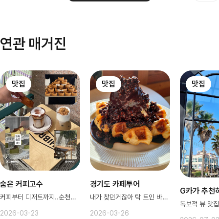
연관 매거진
맛집
맛집
맛집
숨은 커피고수
경기도 카페투어
G카가 추천
커피부터 디저트까지..순천은 천국이래
내가 찾던거잖아 탁 트인 바다뷰 카페
2026-03-23
2026-03-26