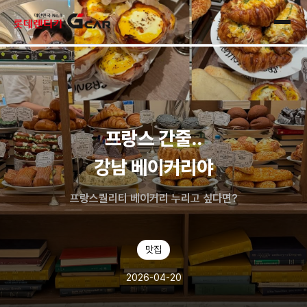
skip navigation
전체
프랑스 간줄..
강남 베이커리야
프랑스퀄리티 베이커리 누리고 싶다면?
맛집
2026-04-20