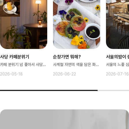
사당 카페분위기
순창가면 뭐해?
서울의밤이 
카페 분위기 넘 좋아서 사당스러움..
사계절 자연의 색을 담은 화전만들기.
서울의 느좋 심
2026-05-18
2026-06-22
2026-07-16