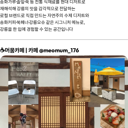
송화가루·솔잎·쑥 등 전통 식재료를 현대 디저트로
재해석해 강릉의 맛을 감각적으로 전달하는
로컬 브랜드로 직접 만드는 자연주의 수제 디저트와
송화커피·쑥페너·강릉오슈 같은 시그니처 메뉴로,
강릉을 한 입에 경험할 수 있는 공간입니다
☕️머뭄카페 | 카페 @meomum_176