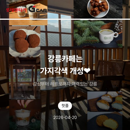
skip navigation
전체
강릉카페는
가지각색 개성❤
감성부터 레트로까지 매력있는 강릉
핫플
2026-04-20