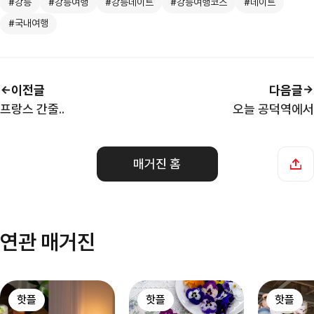
#강릉
#강릉여행
#강릉데이트
#강릉여행코스
#데이트
#국내여행
이전글
다음글
프랑스 간줄..
오늘 공덕역에서
매거진 홈
연관 매거진
핫플
핫플
핫플