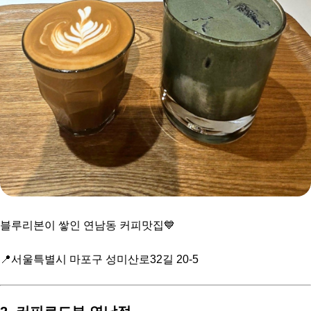
블루리본이 쌓인 연남동 커피맛집💙
📍서울특별시 마포구 성미산로32길 20-5