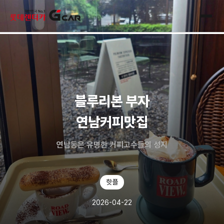
skip navigation
전체
블루리본 부자
연남커피맛집
연남동은 유명한 커피고수들의 성지
핫플
2026-04-22