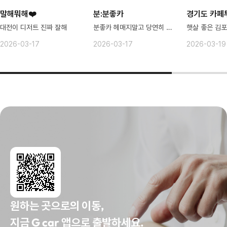
말해뭐해❤️
분:분좋카
경기도 카페
대전이 디저트 진짜 잘해
분좋카 헤매지말고 당연히 분당으로 ㄱ
2026-03-17
2026-03-17
2026-03-19
원하는 곳으로의 이동,
지금 G car 앱으로 출발하세요.