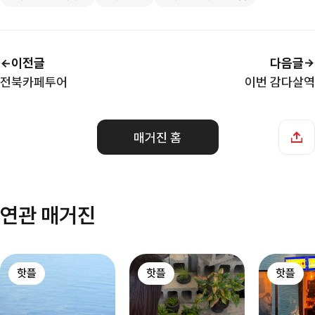
이전글
다음글
전북카페투어
이번 감다살역
매거진 홈
연관 매거진
핫플
핫플
핫플