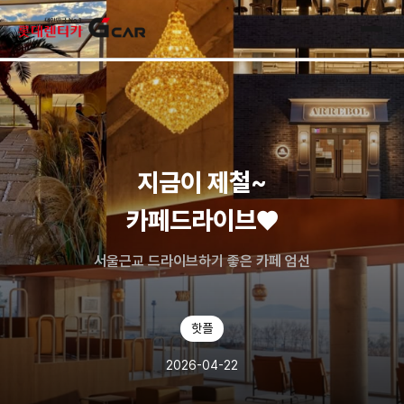
skip navigation
전체
지금이 제철~
카페드라이브♥️
서울근교 드라이브하기 좋은 카페 엄선
핫플
2026-04-22