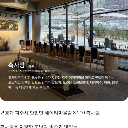
📍경기 파주시 탄현면 헤이리마을길 37-10 흑사당
흑사당은 다양한 도넛과 빙수가 맛있는