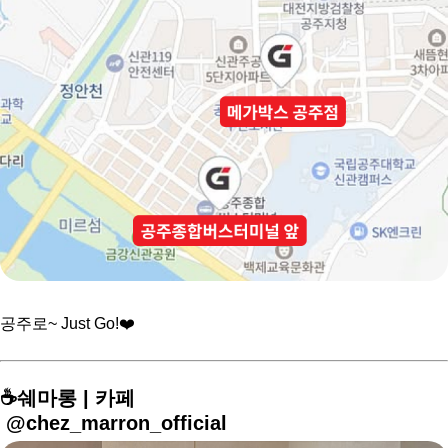
공주로~ Just Go!❤️
☕️쉐마롱 | 카페
@chez_marron_official