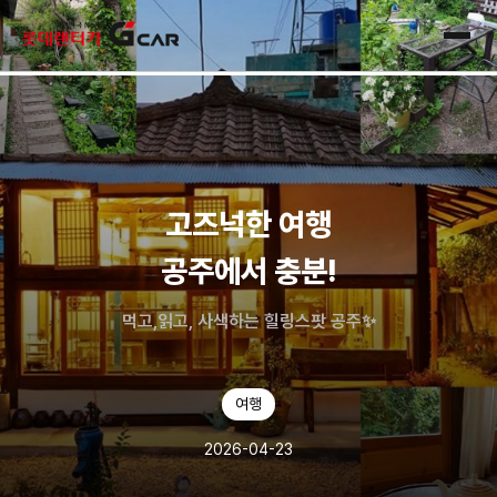
skip navigation
전체
고즈넉한 여행
공주에서 충분!
먹고,읽고, 사색하는 힐링스팟 공주✨
여행
2026-04-23