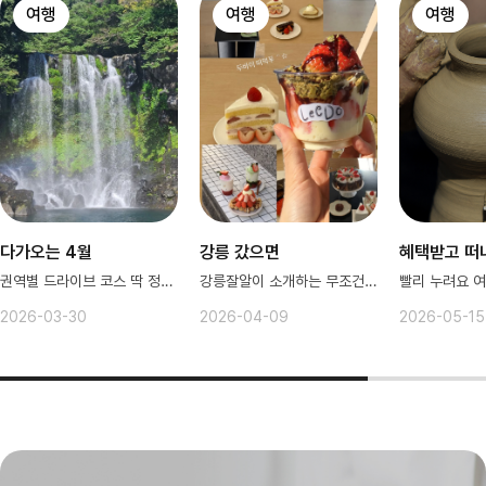
여행
여행
여행
다가오는 4월
강릉 갔으면
혜택받고 떠
권역별 드라이브 코스 딱 정리해드려요
강릉잘알이 소개하는 무조건 힐링 코스
빨리 누려요 여
2026-03-30
2026-04-09
2026-05-15