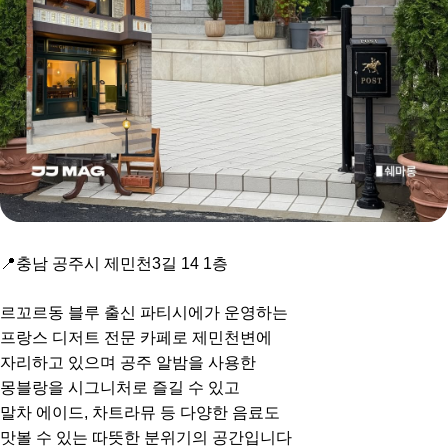
📍충남 공주시 제민천3길 14 1층
르꼬르동 블루 출신 파티시에가 운영하는
프랑스 디저트 전문 카페로 제민천변에
자리하고 있으며 공주 알밤을 사용한
몽블랑을 시그니처로 즐길 수 있고
말차 에이드, 차트라뮤 등 다양한 음료도
맛볼 수 있는 따뜻한 분위기의 공간입니다