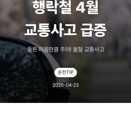
행락철 4월
교통사고 급증
들뜬 마음만큼 주의! 봄철 교통사고
운전TIP
2026-04-23