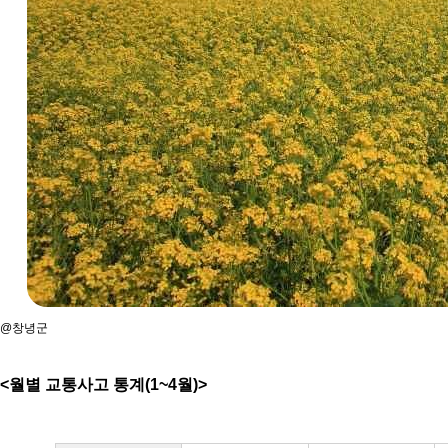
@창녕군
<월별 교통사고 통계(1~4월)>