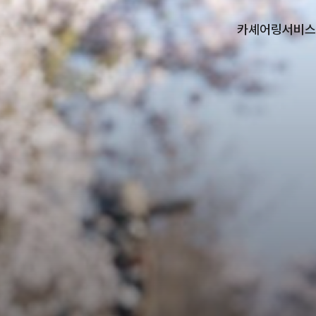
카셰어링
서비스