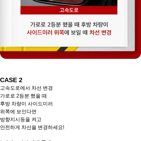
CASE 2
고속도로에서 차선 변경
가로로 2등분 했을 때
후방 차량이 사이드미러
위쪽에 보인다면
방향지시등을 켜고
안전하게 차선을 변경하세요!