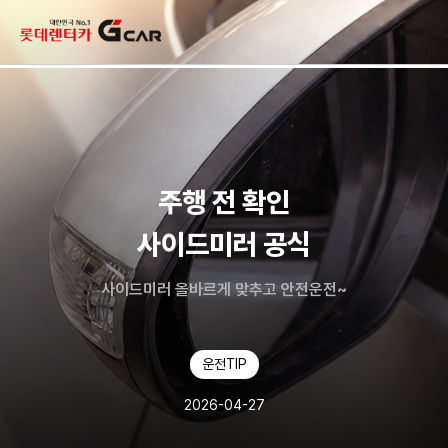
skip navigation
전체
주행 전 확인
사이드미러 공식
사이드미러 올바르게 맞추고 안전운전~
운전TIP
2026-04-27