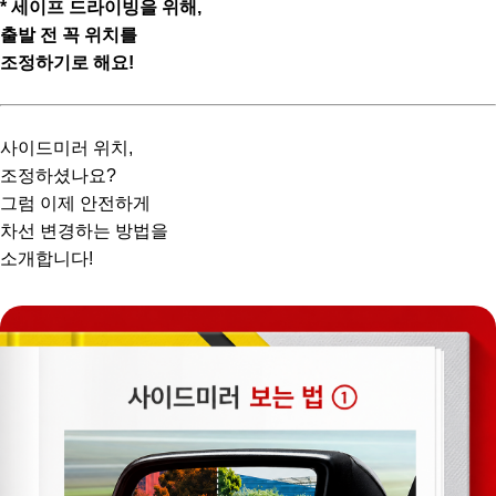
* 세이프 드라이빙을 위해,
출발 전 꼭 위치를
조정하기로 해요!
사이드미러 위치,
조정하셨나요?
그럼 이제 안전하게
차선 변경하는 방법을
소개합니다!