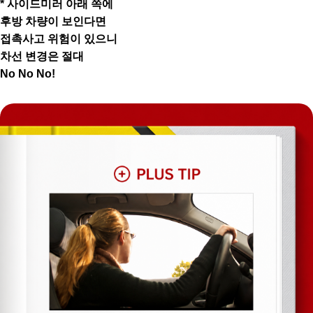
* 사이드미러 아래 쪽에
후방 차량이 보인다면
접촉사고 위험이 있으니
차선 변경은 절대
No No No!