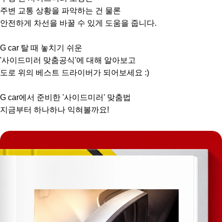
주변 교통 상황을 파악하는 건 물론
안전하게 차선을 바꿀 수 있게 도움을 줍니다.
G car 탈 때 놓치기 쉬운
'사이드미러 맞춤공식'에 대해 알아보고
도로 위의 베스트 드라이버가 되어보세요 :)
G car에서 준비한 '사이드미러' 맞춤법
지금부터 하나하나 익혀볼까요!