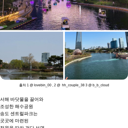
출처 1 @ lovebin_00 , 2 @ hh_couple_38 3 @ b_b_cloud
서해 바닷물을 끌어와
조성한 해수공원
송도 센트럴파크는
곳곳에 마련된
정원을 따라 걷다 보면