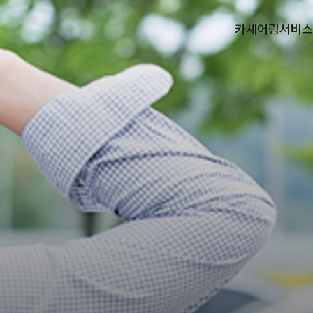
카셰어링
서비스