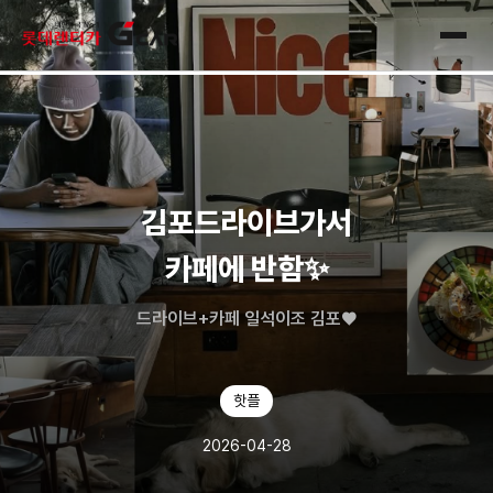
skip navigation
전체
김포드라이브가서
카페에 반함✨
드라이브+카페 일석이조 김포♥️
핫플
2026-04-28