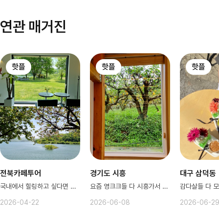
연관 매거진
핫플
핫플
핫플
전북카페투어
경기도 시흥
대구 삼덕동
국내에서 힐링하고 싶다면 전북~♥️
요즘 영크크들 다 시흥가서 논다
2026-04-22
2026-06-08
2026-06-2