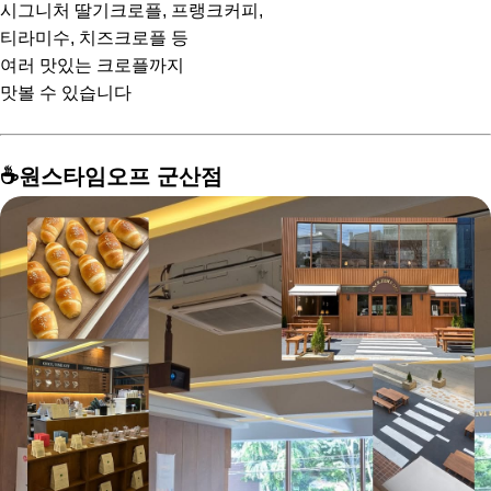
시그니처 딸기크로플, 프랭크커피,
티라미수, 치즈크로플 등
여러 맛있는 크로플까지
맛볼 수 있습니다
⠀
☕️원스타임오프 군산점