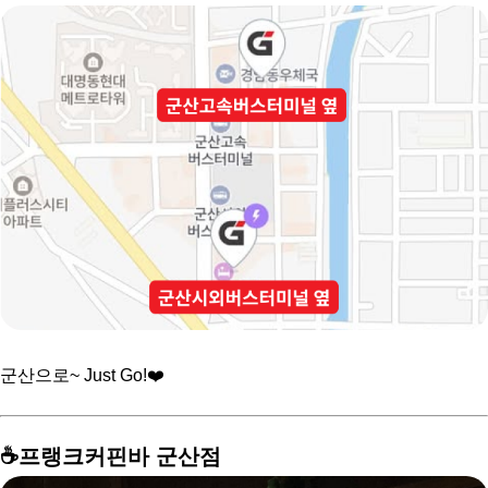
군산으로~ Just Go!❤️
☕️프랭크커핀바 군산점