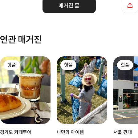
매거진 홈
연관 매거진
핫플
핫플
핫플
경기도 카페투어
나만의 아이템
서울 건대