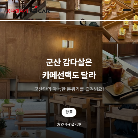
skip navigation
전체
군산 감다살은
카페선택도 달라
군산만의 아늑한 분위기를 즐겨봐요!
핫플
2026-04-28