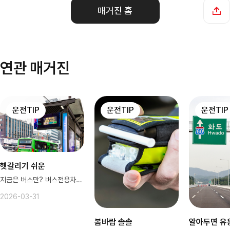
매거진 홈
연관 매거진
운전TIP
운전TIP
운전TIP
헷갈리기 쉬운
지금은 버스만? 버스전용차로의 모든것
2026-03-31
봄바람 솔솔
알아두면 유