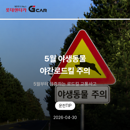
skip navigation
전체
5월 야생동물
야간로드킬 주의
5월부터 급증하는 로드킬 교통사고
운전TIP
2026-04-30