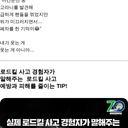
"아간운전 중
고라니를 발견해
급하게 핸들을 꺾었지만
뒤가 미끄러지면서…
폐차를 한 기억이😂"
내가 웃는 게
웃는 게 아니야…
로드킬 사고 경험자가
말해주는
로드킬 사고
예방과 피해를 줄이는 TIP!