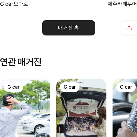
G car오다로
제주카페투어
매거진 홈
연관 매거진
G car
G car
G car