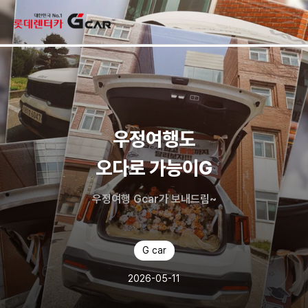
skip navigation
우정여행도
오다로 가능이G
우정여행 Gcar가 보내드림~
G car
2026-05-11