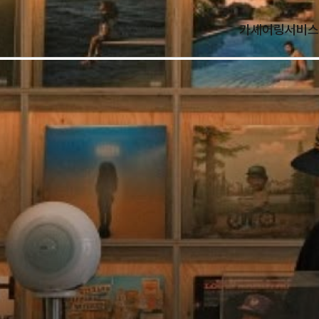
카셰어링
서비스