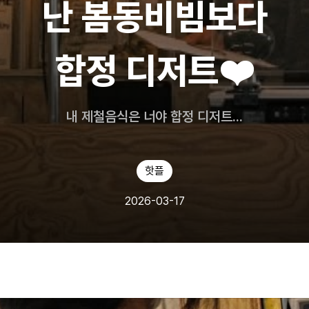
난 봄동비빔보다
합정 디저트❤️
내 제철음식은 너야 합정 디저트...
핫플
2026-03-17