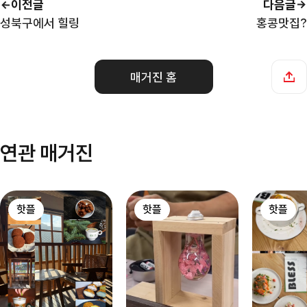
이전글
다음글
성북구에서 힐링
홍콩맛집?
매거진 홈
연관 매거진
핫플
핫플
핫플