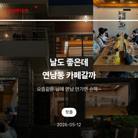
skip navigation
전체
날도 좋은데
연남동 카페갈까
요즘같은 날에 연남 안가면 손해~
핫플
2026-05-12