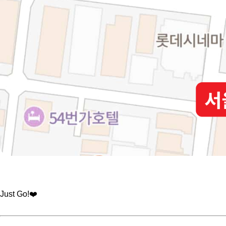
Just Go!❤️