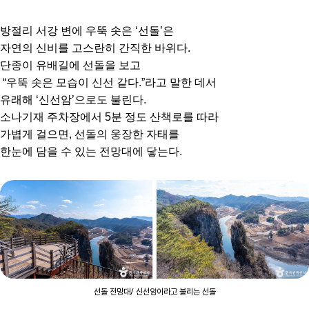
방절리 서강 변에 우뚝 솟은 ‘선돌’은
자연의 신비를 고스란히 간직한 바위다.
단종이 유배길에 선돌을 보고
“우뚝 솟은 모습이 신선 같다.”라고 말한 데서
유래해 ‘신선암’으로도 불린다.
소나기재 주차장에서 5분 정도 산책로를 따라
가볍게 걸으면, 선돌의 웅장한 자태를
한눈에 담을 수 있는 전망대에 닿는다.
선돌 전망대/ 신선암이라고 불리는 선돌