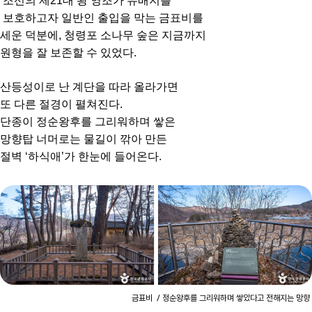
조선의 제21대 왕 영조가 유배지를
보호하고자 일반인 출입을 막는 금표비를
세운 덕분에, 청령포 소나무 숲은 지금까지
원형을 잘 보존할 수 있었다.
산등성이로 난 계단을 따라 올라가면
또 다른 절경이 펼쳐진다.
단종이 정순왕후를 그리워하며 쌓은
망향탑 너머로는 물길이 깎아 만든
절벽 ‘하식애’가 한눈에 들어온다.
금표비 / 정순왕후를 그리워하며 쌓았다고 전해지는 망향