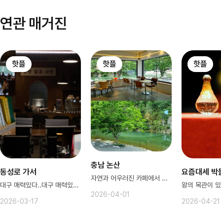
연관 매거진
핫플
핫플
핫플
충남 논산
동성로 가서
요즘대세 박
자연과 어우러진 카페에서 힐링을!
대구 매력있다..대구 매력있다..
2026-04-01
2026-03-17
2026-04-21