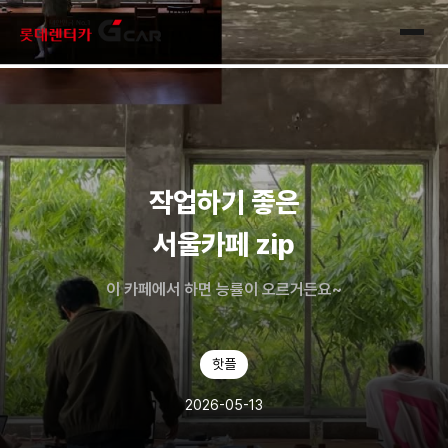
skip navigation
전체
작업하기 좋은
서울카페 zip
이 카페에서 하면 능률이 오르거든요~
핫플
2026-05-13