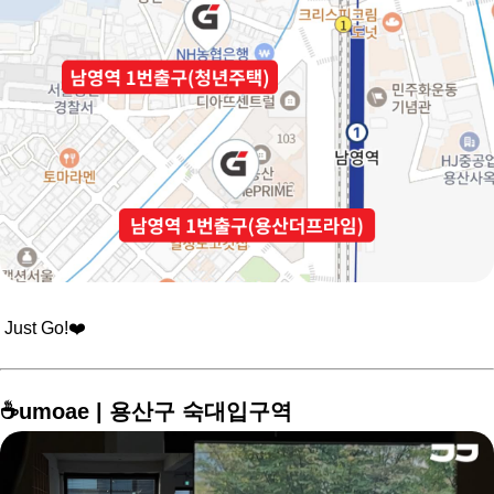
Just Go!❤️
⠀
☕️umoae | 용산구 숙대입구역