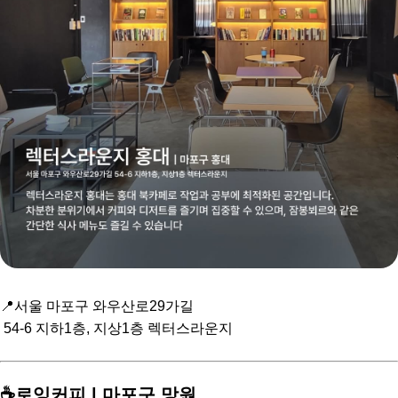
📍서울 마포구 와우산로29가길
54-6 지하1층, 지상1층 렉터스라운지
☕️로잉커피 | 마포구 망원