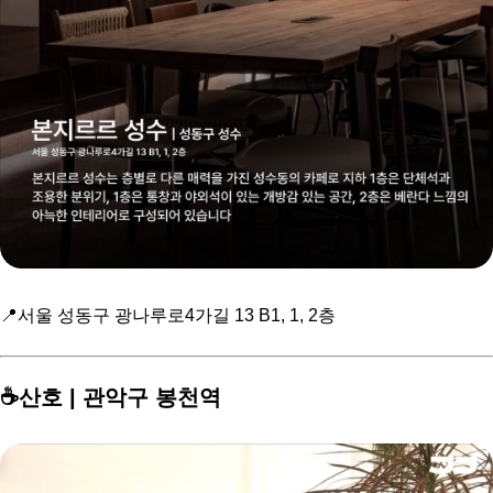
📍서울 성동구 광나루로4가길 13 B1, 1, 2층
☕️산호 | 관악구 봉천역