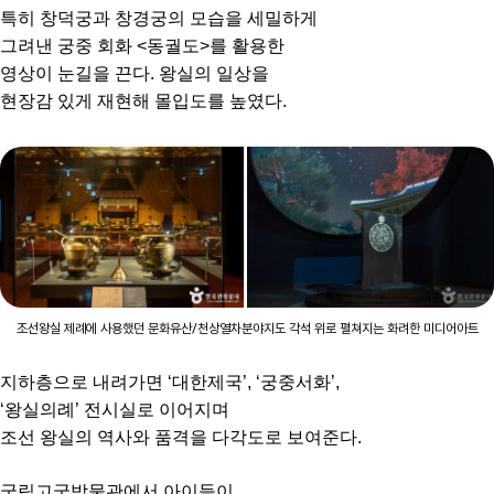
특히 창덕궁과 창경궁의 모습을 세밀하게
그려낸 궁중 회화 <동궐도>를 활용한
영상이 눈길을 끈다. 왕실의 일상을
현장감 있게 재현해 몰입도를 높였다.
조선왕실 제례에 사용했던 문화유산/천상열차분야지도 각석 위로 펼쳐지는 화려한 미디어아트
지하층으로 내려가면 ‘대한제국’, ‘궁중서화’,
‘왕실의례’ 전시실로 이어지며
조선 왕실의 역사와 품격을 다각도로 보여준다.
국립고궁박물관에서 아이들이