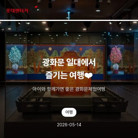
skip navigation
전체
광화문 일대에서
즐기는 여행❤️
아이와 함께가면 좋은 광화문체험여행
여행
2026-05-14