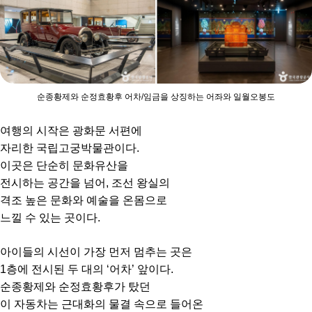
순종황제와 순정효황후 어차/임금을 상징하는 어좌와 일월오봉도
여행의 시작은 광화문 서편에
자리한 국립고궁박물관이다.
이곳은 단순히 문화유산을
전시하는 공간을 넘어, 조선 왕실의
격조 높은 문화와 예술을 온몸으로
느낄 수 있는 곳이다.
아이들의 시선이 가장 먼저 멈추는 곳은
1층에 전시된 두 대의 ‘어차’ 앞이다.
순종황제와 순정효황후가 탔던
이 자동차는 근대화의 물결 속으로 들어온