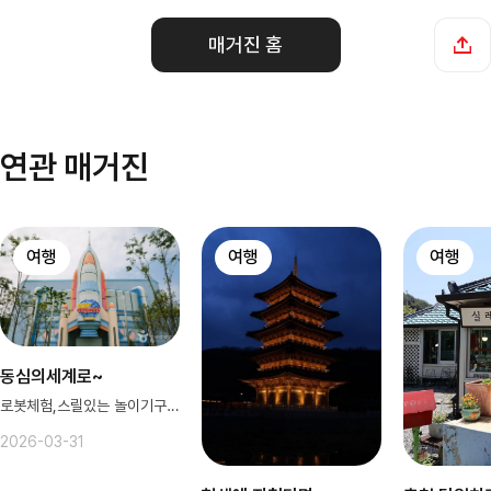
매거진 홈
연관 매거진
여행
여행
여행
동심의세계로~
로봇체험,스릴있는 놀이기구 둘 다!
2026-03-31