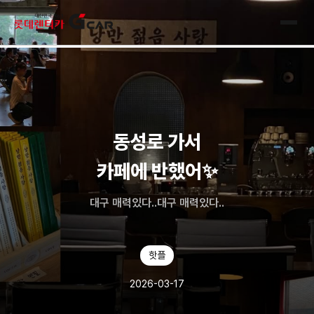
skip navigation
전체
동성로 가서
카페에 반했어✨
대구 매력있다..대구 매력있다..
핫플
2026-03-17