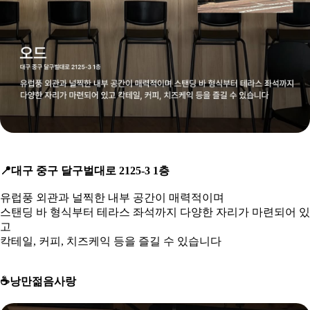
📍
대구 중구 달구벌대로 2125-3 1층
유럽풍 외관과 널찍한 내부 공간이 매력적이며
스탠딩 바 형식부터 테라스 좌석까지 다양한 자리가 마련되어 있
고
칵테일, 커피, 치즈케익 등을 즐길 수 있습니다
☕
️낭만젊음사랑