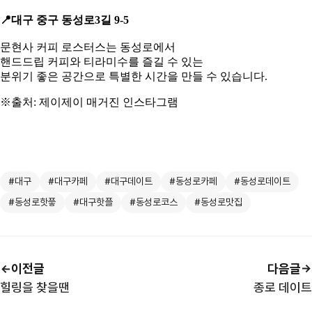
📍
대구 중구 동성로3길 9-5
문현사 커피 로스터스는 동성로에서
핸드드립 커피와 티라미수를 즐길 수 있는
분위기 좋은 공간으로 특별한 시간을 만들 수 있습니다.
※출처: 제이제이 매거진 인스타그램
#대구
#대구카페
#대구데이트
#동성로카페
#동성로데이트
#동성로핫픟
#대구핫플
#동성로코스
#동성로맛집
이전글
다음글
힐링을 찾을땐
종로 데이트