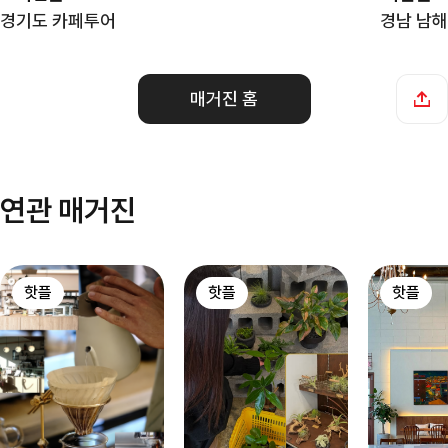
경기도 카페투어
경남 남해
매거진 홈
연관 매거진
핫플
핫플
핫플