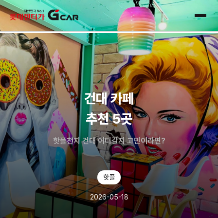
skip navigation
전체
건대 카페
추천 5곳
핫플천지 건대 어디갈지 고민이라면?
핫플
2026-05-18