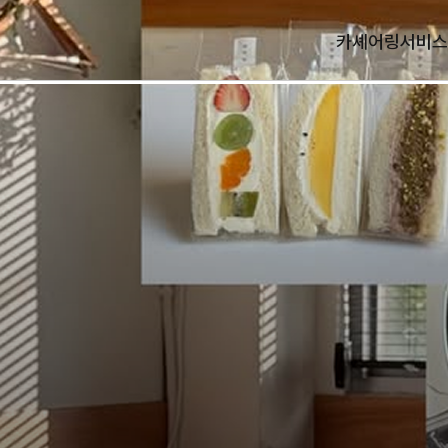
카셰어링
서비스