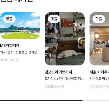
핫플
핫플
핫플
MZ취향저격!
역사, 문화, 핫플품은 광화문 광장
2026-03-23
김포드라이브가서
서울 카페투
드라이브+카페 일석이조 김포♥️
2026-04-28
2026-06-19