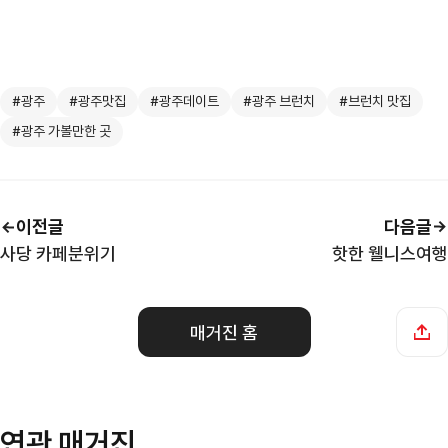
⠀
#광주
#광주맛집
#광주데이트
#광주 브런치
#브런치 맛집
#광주 가볼만한 곳
이전글
다음글
사당 카페분위기
핫한 웰니스여행
매거진 홈
연관 매거진