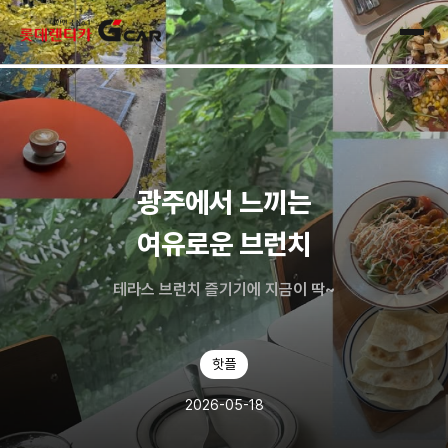
skip navigation
전체
광주에서 느끼는
여유로운 브런치
테라스 브런치 즐기기에 지금이 딱~
핫플
2026-05-18