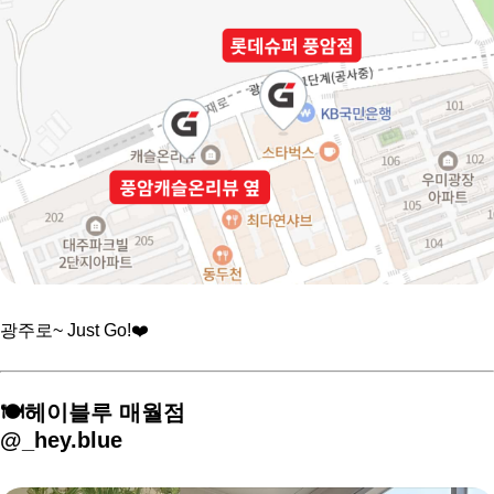
광주로~ Just Go!❤️
🍽️헤이블루 매월점
@_hey.blue