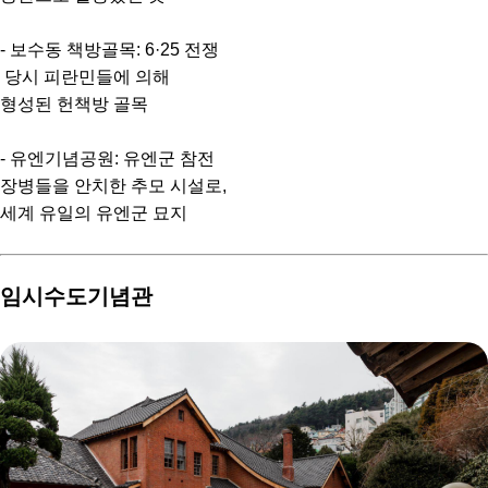
- 보수동 책방골목: 6·25 전쟁
당시 피란민들에 의해
형성된 헌책방 골목
- 유엔기념공원: 유엔군 참전
장병들을 안치한 추모 시설로,
세계 유일의 유엔군 묘지
임시수도기념관