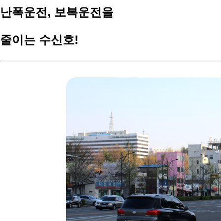
난폭운전,
보복운전을
줄이는 수신호!