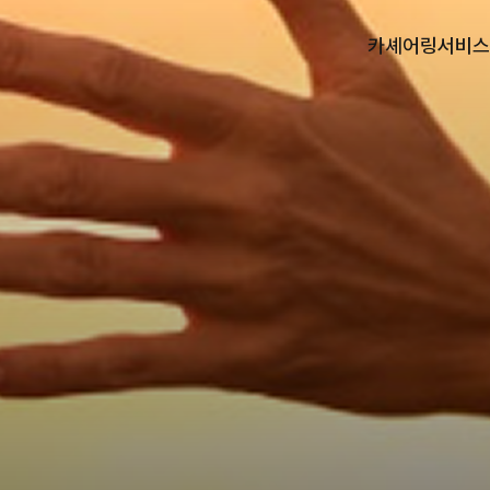
카셰어링
서비스