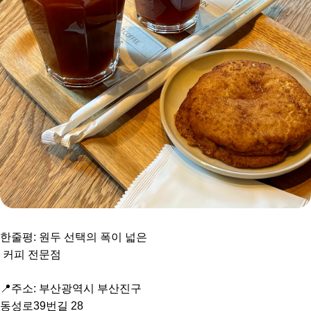
한줄평: 원두 선택의 폭이 넓은
커피 전문점
📍주소: 부산광역시 부산진구
동성로39번길 28