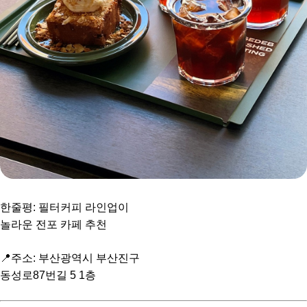
한줄평: 필터커피 라인업이
놀라운 전포 카페 추천
📍주소: 부산광역시 부산진구
동성로87번길 5 1층