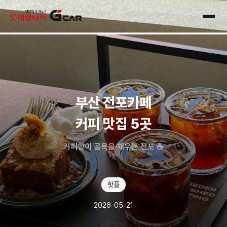
skip navigation
전체
부산 전포카페
커피 맛집 5곳
커피향이 골목을 채우는 전포 ☕
핫플
2026-05-21