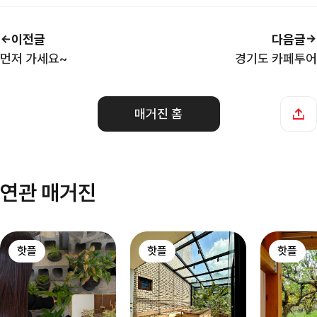
이전글
다음글
먼저 가세요~
경기도 카페투어
매거진 홈
연관 매거진
핫플
핫플
핫플