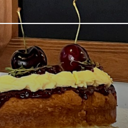
카셰어링
서비스