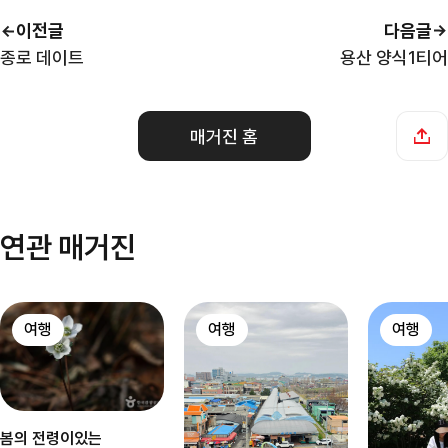
이전글
다음글
종로 데이트
용산 양식1티어
매거진 홈
연관 매거진
여행
여행
여행
봄의 전령이있는