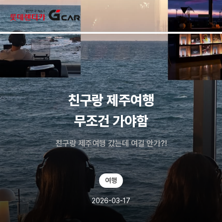
skip navigation
전체
친구랑 제주여행
무조건 가야함
친구랑 제주여행 갔는데 여길 안가?!
여행
2026-03-17