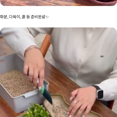
화분, 다육이, 흙 등 준비완료✨