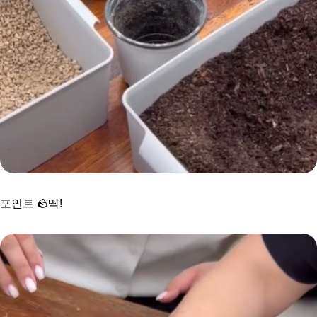
포인트 🪨딱!