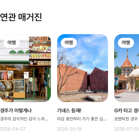
연관 매거진
여행
여행
여행
경주가 이렇게나
기네스 등재!
G카 타고 경
경주의 감각적인 감각 느끼러 ㄱㄱ ♥
미감 충전하러 가기 좋은 김포 카페
2026-04-07
2026-05-19
2026-07-10