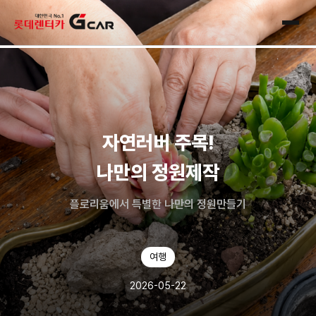
skip navigation
전체
자연러버 주목!
나만의 정원제작
플로리움에서 특별한 나만의 정원만들기
여행
2026-05-22