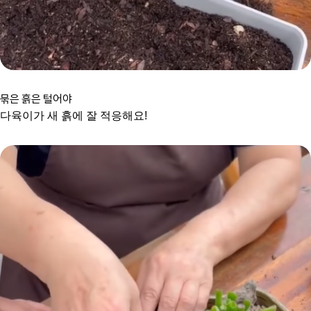
묶은 흙은 털어야
다육이가 새 흙에 잘 적응해요!