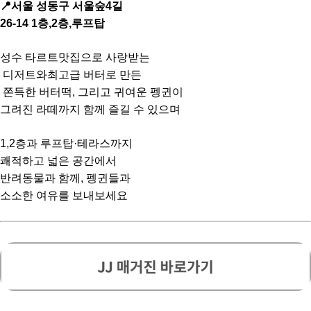
📍서울 성동구 서울숲4길
26-14 1층,2층,루프탑
성수 타르트맛집으로 사랑받는
디저트와최고급 버터로 만든
쫀득한 버터떡, 그리고 귀여운 펭귄이
그려진 라떼까지 함께 즐길 수 있으며
1,2층과 루프탑·테라스까지
쾌적하고 넓은 공간에서
반려동물과 함께, 펭귄들과
소소한 여유를 보내보세요