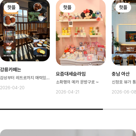
핫플
핫플
핫플
강릉카페는
요즘대세슬라임
충남 아산
감성부터 레트로까지 매력있는 강릉
소확행의 메카 문방구로 ~
2026-04-20
2026-04-21
2026-06-0