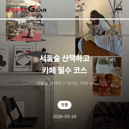
skip navigation
전체
서울숲 산책하고
카페 필수 코스
서울숲 산책하고 마시는 커피 ✨
핫플
2026-05-26