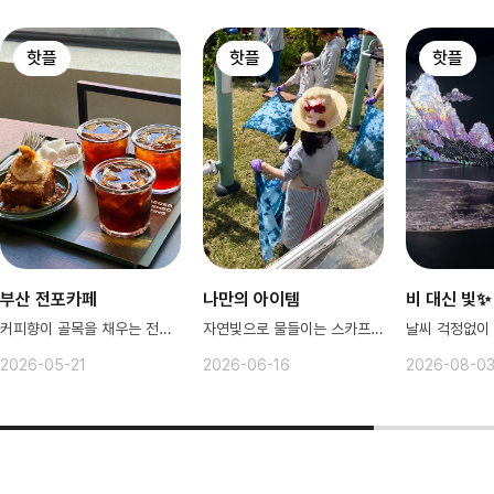
핫플
핫플
핫플
부산 전포카페
나만의 아이템
비 대신 빛✨
커피향이 골목을 채우는 전포 ☕
자연빛으로 물들이는 스카프만들기 체험
2026-05-21
2026-06-16
2026-08-0