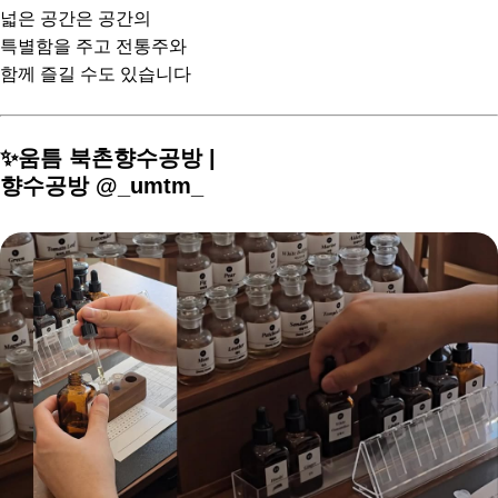
넓은 공간은 공간의
특별함을 주고 전통주와
함께 즐길 수도 있습니다
⠀
✨움틈 북촌향수공방 |
향수공방 @_umtm_