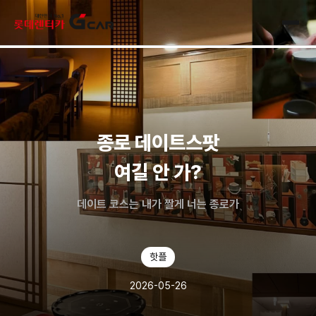
skip navigation
전체
종로 데이트스팟
여길 안 가?
데이트 코스는 내가 짤게 너는 종로가
핫플
2026-05-26