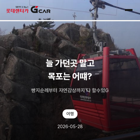
skip navigation
전체
늘 가던곳 말고
목포는 어떄?
빵지순례부터 자연감상까지 다 할수있G
여행
2026-05-28