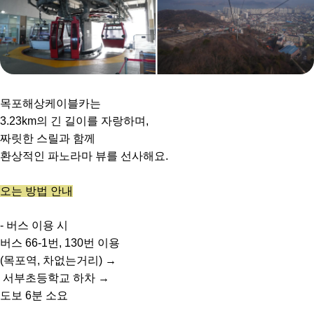
목포해상케이블카는
3.23km의 긴 길이를 자랑하며,
짜릿한 스릴과 함께
환상적인 파노라마 뷰를 선사해요.
오는 방법 안내
- 버스 이용 시
버스 66-1번, 130번 이용
(목포역, 차없는거리) →
서부초등학교 하차 →
도보 6분 소요