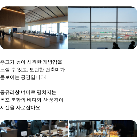
층고가 높아 시원한 개방감을
느낄 수 있고, 모던한 건축미가
돋보이는 공간입니다!
통유리창 너머로 펼쳐지는
목포 북항의 바다와 산 풍경이
시선을 사로잡아요.