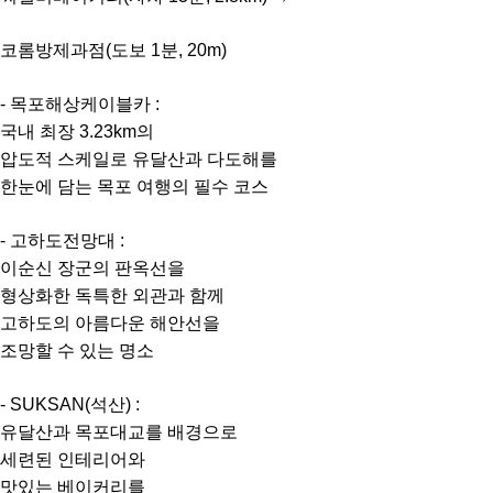
코롬방제과점(도보 1분, 20m)
- 목포해상케이블카 :
국내 최장 3.23km의
압도적 스케일로 유달산과 다도해를
한눈에 담는 목포 여행의 필수 코스
- 고하도전망대 :
이순신 장군의 판옥선을
형상화한 독특한 외관과 함께
고하도의 아름다운 해안선을
조망할 수 있는 명소
- SUKSAN(석산) :
유달산과 목포대교를 배경으로
세련된 인테리어와
맛있는 베이커리를