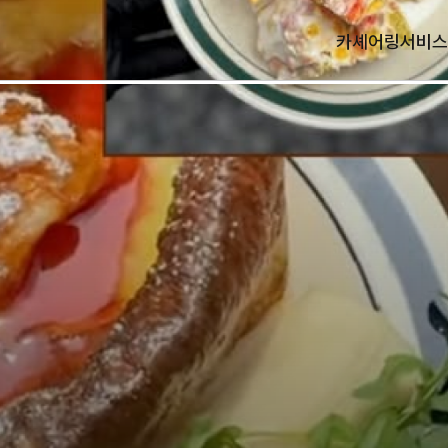
카셰어링
서비스