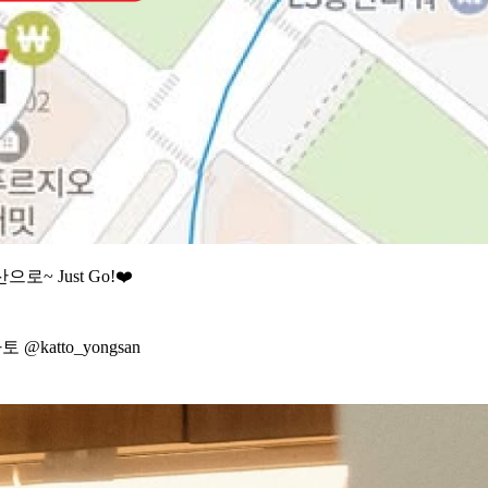
으로~ Just Go!
❤
카토 @katto_yongsan