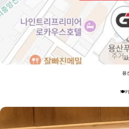
용산
🍽
️