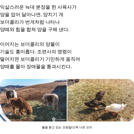
익살스러운 늑대 분장을 한 사육사가
양을 업어 달아나면, 양치기 개
보더콜리가 번개처럼 나타나
양떼와 힘을 합쳐 양을 구해 낸다.
이어지는 보더콜리의 양몰이
기술도 흥미롭다. 조련사의 명령이
떨어지면 보더콜리가 기민하게 움직여
양떼를 몰아 장애물을 통과시킨다.
풀을 뜯고 있는 조랑말/산책 나온 오리