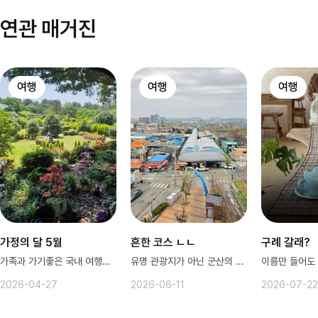
연관 매거진
여행
여행
여행
가정의 달 5월
흔한 코스 ㄴㄴ
구례 갈래?
가족과 가기좋은 국내 여행지 모음❤
유명 관광지가 아닌 군산의 공간들✨
2026-04-27
2026-06-11
2026-07-22