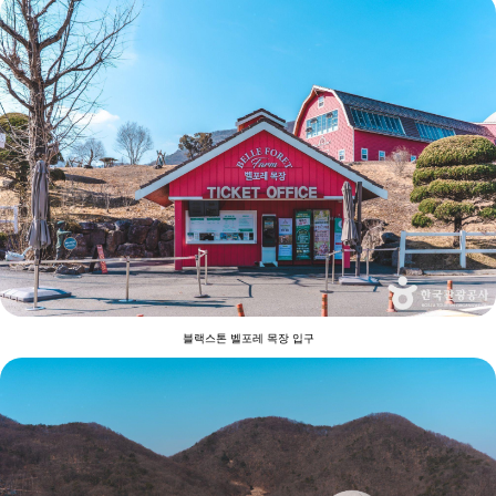
블랙스톤 벨포레 목장 입구