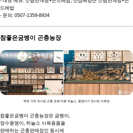
- 대표 메뉴: 소담반계탕+곤드레밥, 산삼배양근 소담반계탕+곤
드레밥
- 문의: 0507-1359-8934
참좋은굼벵이 곤충농장
벽면 가득 전시된 곤충 표본/각종 하늘소, 풍뎅이가 전시된 사육장
참좋은굼벵이 곤충농장은 굼벵이,
장수풍뎅이, 하늘소 사육용품을
판매하는 곤충판매장인 동시에