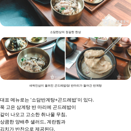
소담한상의 정갈한 한상
새싹인삼이 올려진 곤드레밥/닭 반마리가 들어간 반계탕
대표 메뉴로는 ‘소담반계탕+곤드레밥’이 있다.
푹 고은 삼계탕 반 마리에 곤드레밥이
같이 나오고 고소한 취나물 무침,
상큼한 양배추 샐러드, 계란찜과
김치가 반찬으로 제공된다.