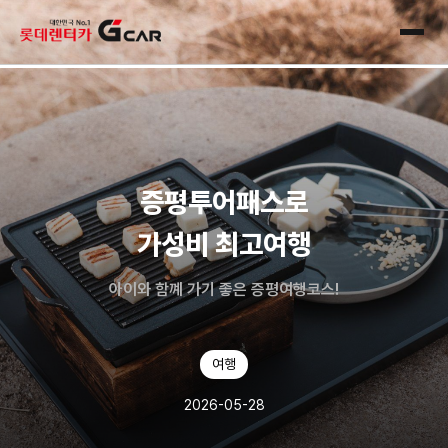
skip navigation
전체
증평투어패스로
가성비 최고여행
아이와 함꼐 가기 좋은 증평여행코스!
여행
2026-05-28