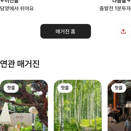
이전글
다음글
담양에서 쉬어요
출발전 1분투자
매거진 홈
연관 매거진
핫플
핫플
핫플