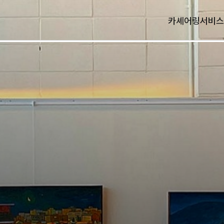
카셰어링
서비스