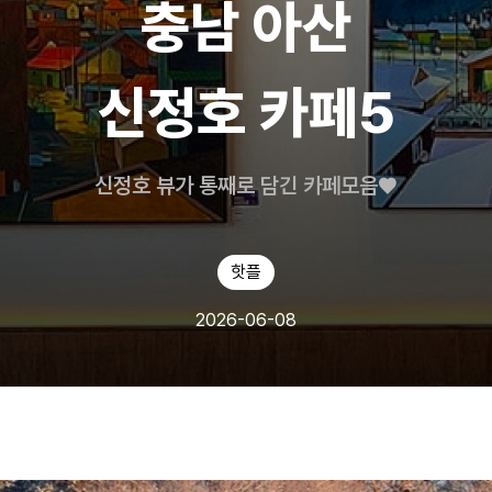
충남 아산
신정호 카페5
신정호 뷰가 통째로 담긴 카페모음♥️
핫플
2026-06-08