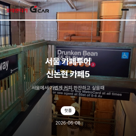
skip navigation
전체
서울 카페투어
신논현 카페5
서울에서 가볍게 커피 한잔하고 싶을때
핫플
2026-06-08