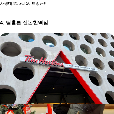
사평대로55길 56 드렁큰빈
4. 팀홀튼 신논현역점