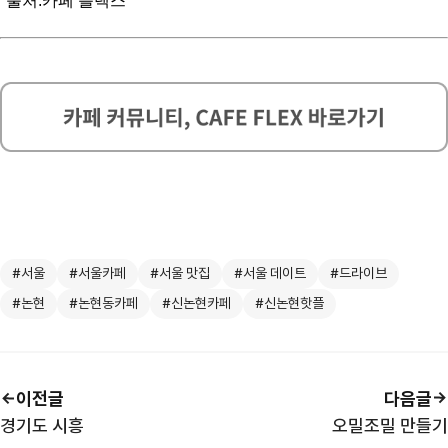
*출처:카페 플렉스
#서울
#서울카페
#서울 맛집
#서울 데이트
#드라이브
#논현
#논현동카페
#신논현카페
#신논현핫플
이전글
다음글
경기도 시흥
오밀조밀 만들기