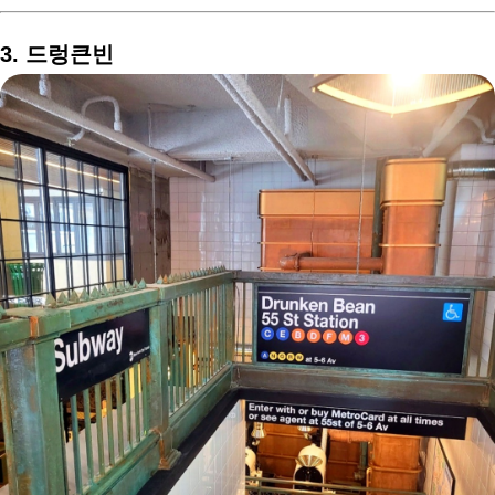
3. 드렁큰빈