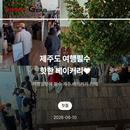
skip navigation
전체
제주도 여행필수
핫한 베이커리♥
여행일정에 필수 제주 베이커리 카페
핫플
2026-06-10