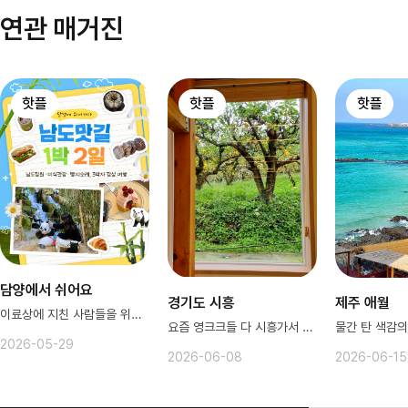
연관 매거진
핫플
핫플
핫플
담양에서 쉬어요
경기도 시흥
제주 애월
이료상에 지친 사람들을 위한 감성충전
요즘 영크크들 다 시흥가서 논다
2026-05-29
2026-06-08
2026-06-15