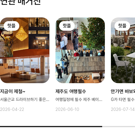
연관 매거진
핫플
핫플
핫플
지금이 제철~
제주도 여행필수
안가면 바보
서울근교 드라이브하기 좋은 카페 엄선
여행일정에 필수 제주 베이커리 카페
2026-04-22
2026-06-10
2026-07-14