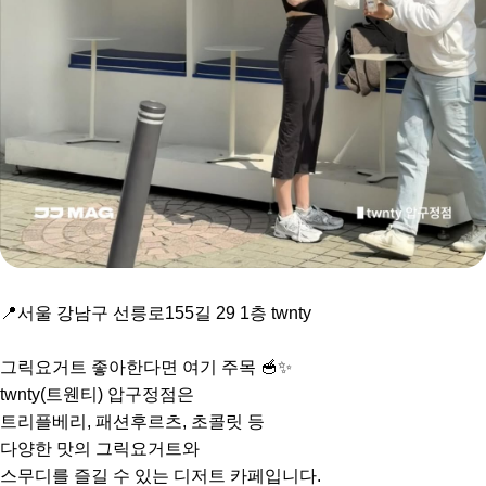
📍서울 강남구 선릉로155길 29 1층 twnty
⠀
그릭요거트 좋아한다면 여기 주목 🥣✨
twnty(트웬티) 압구정점은
트리플베리, 패션후르츠, 초콜릿 등
다양한 맛의 그릭요거트와
스무디를 즐길 수 있는 디저트 카페입니다.