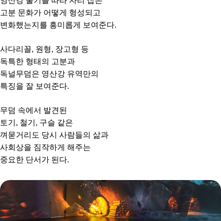
영산강 줄기를 따라 자리 잡은
고분 문화가 어떻게 형성되고
변화했는지를 흥미롭게 보여준다.
사다리꼴, 원형, 장고형 등
독특한 형태의 고분과
독널무덤은 영산강 유역만의
특징을 잘 보여준다.
무덤 속에서 발견된
토기, 철기, 구슬 같은
껴묻거리도 당시 사람들의 삶과
사회상을 짐작하게 해주는
중요한 단서가 된다.