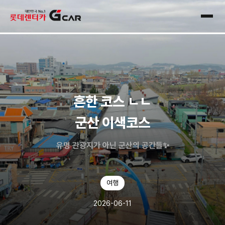
skip navigation
전체
흔한 코스 ㄴㄴ
군산 이색코스
유명 관광지가 아닌 군산의 공간들✨
여행
2026-06-11