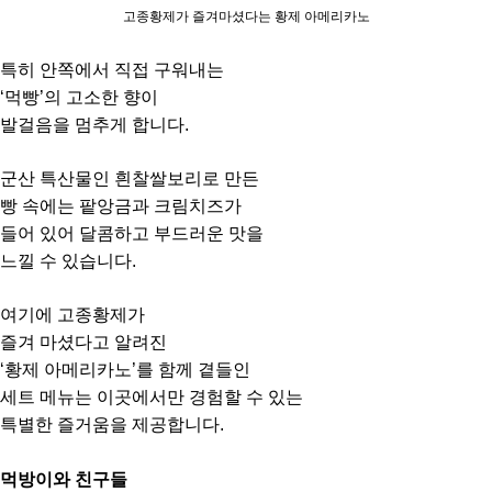
고종황제가 즐겨마셨다는 황제 아메리카노
특히 안쪽에서 직접 구워내는
‘먹빵’의 고소한 향이
발걸음을 멈추게 합니다.
군산 특산물인 흰찰쌀보리로 만든
빵 속에는 팥앙금과 크림치즈가
들어 있어 달콤하고 부드러운 맛을
느낄 수 있습니다.
여기에 고종황제가
즐겨 마셨다고 알려진
‘황제 아메리카노’를 함께 곁들인
세트 메뉴는 이곳에서만 경험할 수 있는
특별한 즐거움을 제공합니다.
먹방이와 친구들