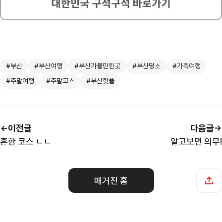
#부산
#부산여행
#부산가볼만한곳
#부산명소
#가족여행
#주말여행
#주말코스
#부산핫플
이전글
다음글
흔한 코스 ㄴㄴ
알고보면 의무!
매거진 홈