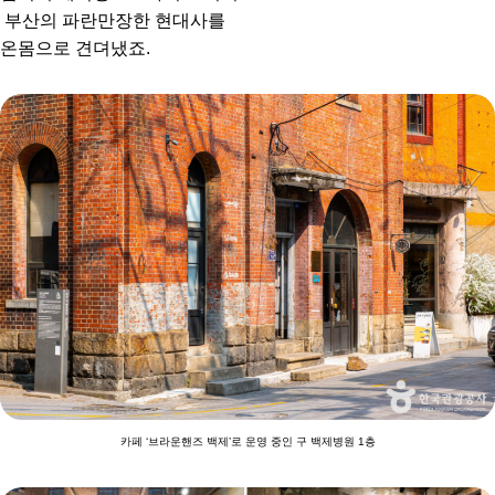
부산의 파란만장한 현대사를
온몸으로 견뎌냈죠.
카페 ‘브라운핸즈 백제’로 운영 중인 구 백제병원 1층