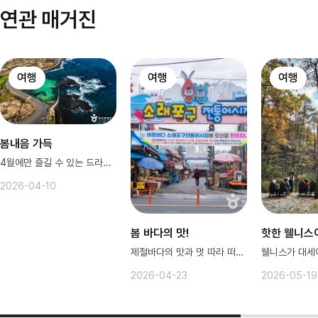
연관 매거진
여행
여행
여행
봄내음 가득
4월에만 즐길 수 있는 드라이브코스!
2026-04-10
봄 바다의 맛!
핫한 웰니스
제철바다의 맛과 멋 따라 떠나요
2026-04-23
2026-05-19