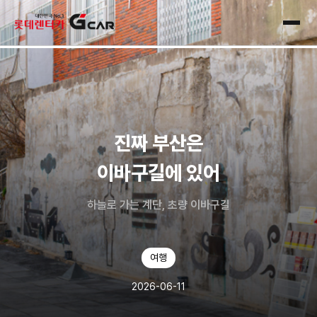
skip navigation
전체
진짜 부산은
이바구길에 있어
하늘로 가는 계단, 초량 이바구길
여행
2026-06-11