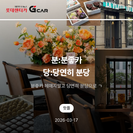
skip navigation
전체
분:분좋카
당:당연히 분당
분좋카 헤매지말고 당연히 분당으로 ㄱ
핫플
2026-03-17