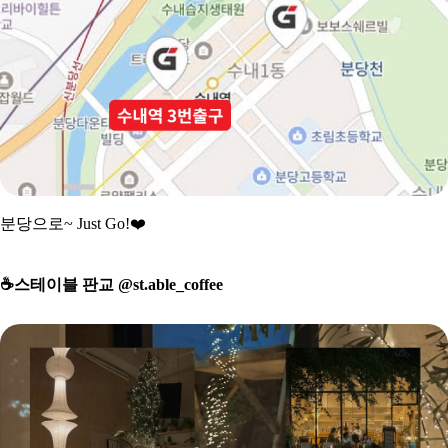
분당으로~ Just Go!
❤
☕
️스테이블 판교 @st.able_coffee