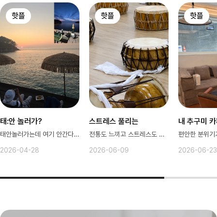
핫플
핫플
핫플
태:안 놀러가?
스트레스 풀리는
내 추구미 
태안놀러가는데 여기 안간다고?
전통도 느끼고 스트레스도 풀러가보자!
2026-04-28
2026-06-09
2026-06-23