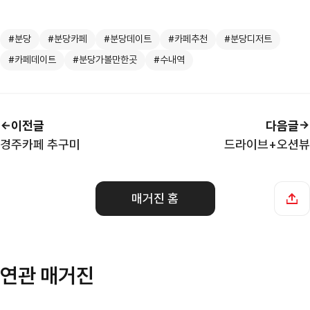
#분당
#분당카페
#분당데이트
#카페추천
#분당디저트
#카페데이트
#분당가볼만한곳
#수내역
이전글
다음글
경주카페 추구미
드라이브+오션뷰
매거진 홈
연관 매거진